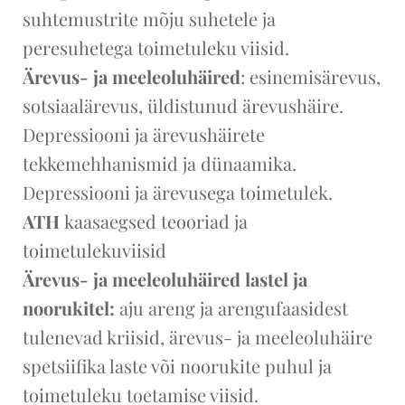
suhtemustrite mõju suhetele ja
peresuhetega toimetuleku viisid.
Ärevus- ja meeleoluhäired
: esinemisärevus,
sotsiaalärevus, üldistunud ärevushäire.
Depressiooni ja ärevushäirete
tekkemehhanismid ja dünaamika.
Depressiooni ja ärevusega toimetulek.
ATH
kaasaegsed teooriad ja
toimetulekuviisid
Ärevus- ja meeleoluhäired lastel ja
noorukitel:
aju areng ja arengufaasidest
tulenevad kriisid, ärevus- ja meeleoluhäire
spetsiifika laste või noorukite puhul ja
toimetuleku toetamise viisid.