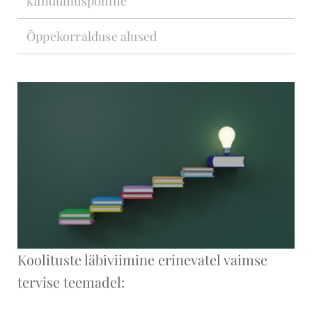
kiindumuspõhine
Õppekorralduse alused
Koolituste läbiviimine erinevatel vaimse
tervise teemadel: