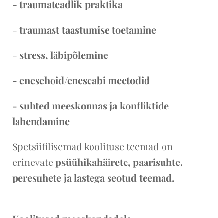
-
traumateadlik praktika
-
traumast taastumise toetamine
-
stress, läbipõlemine
- enesehoid/eneseabi meetodid
- suhted meeskonnas ja konfliktide
lahendamine
Spetsiifilisemad koolituse teemad on
erinevate
psüühikahäirete, paarisuhte,
peresuhete ja lastega seotud teemad.