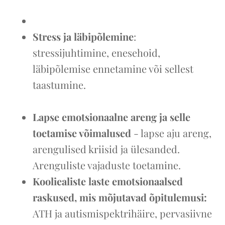
Stress ja läbipõlemine
:
stressijuhtimine, enesehoid,
läbipõlemise ennetamine või sellest
taastumine.
Lapse emotsionaalne areng ja selle
toetamise võimalused
- lapse aju areng,
arengulised kriisid ja ülesanded.
Arenguliste vajaduste toetamine.
Kooliealiste laste emotsionaalsed
raskused, mis mõjutavad õpitulemusi:
ATH ja autismispektrihäire, pervasiivne