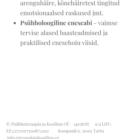
arenguhäire, kõnehäiretest tingitud
emotsionaalsed raskused jmt.
Psühholoogiline eneseabi
- vaimse
tervise alased baasteadmised ja
praktilised enesehoiu viisid.
© Psühhoteraapia ja Koolitus OÜ
14958787
a/a LHV:
EE227700771008752951 Kompanii 6, 51005 Tartu
info@teraapiajakoolitus.ee