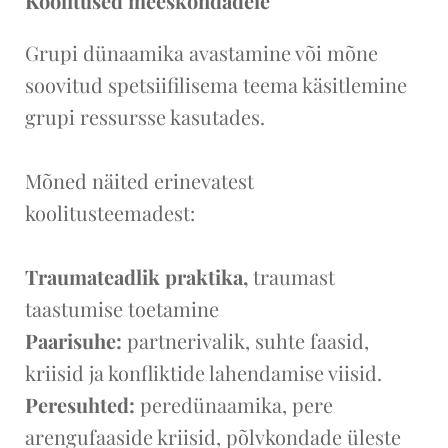
Koolitused meeskondadele
Grupi dünaamika avastamine või mõne
soovitud spetsiifilisema teema käsitlemine
grupi ressursse kasutades.
Mõned näited erinevatest
koolitusteemadest:
Traumateadlik praktika,
traumast
taastumise toetamine
Paarisuhe:
partnerivalik, suhte faasid,
kriisid ja konfliktide lahendamise viisid.
Peresuhted:
peredünaamika, pere
arengufaaside kriisid, põlvkondade üleste