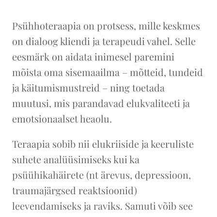
Psühhoteraapia on protsess, mille keskmes
on dialoog kliendi ja terapeudi vahel. Selle
eesmärk on aidata inimesel paremini
mõista oma sisemaailma – mõtteid, tundeid
ja käitumismustreid – ning toetada
muutusi, mis parandavad elukvaliteeti ja
emotsionaalset heaolu.
Teraapia sobib nii elukriiside ja keeruliste
suhete analüüsimiseks kui ka
psüühikahäirete (nt ärevus, depressioon,
traumajärgsed reaktsioonid)
leevendamiseks ja raviks. Samuti võib see