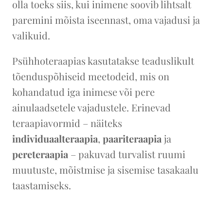
olla toeks siis, kui inimene soovib lihtsalt
paremini mõista iseennast, oma vajadusi ja
valikuid.
Psühhoteraapias kasutatakse teaduslikult
tõenduspõhiseid meetodeid, mis on
kohandatud iga inimese või pere
ainulaadsetele vajadustele. Erinevad
teraapiavormid – näiteks
individuaalteraapia
,
paariteraapia
ja
pereteraapia
– pakuvad turvalist ruumi
muutuste, mõistmise ja sisemise tasakaalu
taastamiseks.