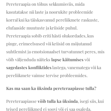
Pereteraapia on tõhus sekkumisviis, mida
kasutatakse nii laste ja noorukite probleemide
korral kui ka täiskasvanud pereliikmete raskuste,
elufaaside muutuste ja kriiside puhul.
Pereteraapia sobib eriti hästi olukordades, kus
pinge, erimeelsused või kriisid on mõjutanud
suhtlemist ja emotsionaalset turvatunnet peres, mis
võib väljenduda näiteks
lapse käitumises
või
sagedastes konfliktides
lastega, vanematega või ka
pereliikmete vaimse tervise probleemides.
Kas ma saan ka üksinda pereteraapiasse tulla?
Pereteraapiasse
võib tulla ka
üksinda
, isegi siis, kui
teised pereliikmed ei soovi või ei saa osaleda.