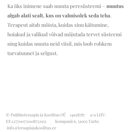
Ka üks inimene saab muuta peresüsteemi –
muutus
algab alati sealt, kus on valmisolek seda teha
.
Terapeut aitab mõista, kuidas sinu käitumine,
hoiakud ja valikud võivad mõjutada tervet süsteemi
ning kuidas muuta neid viisil, mis loob rohkem
turvatunnet ja selgust.
© Psühhoteraapia ja Koolitus OÜ
14958787
a/a LHV:
EE227700771008752951 Kompanii 6, 51005 Tartu
info@teraapiajakoolitus.ee