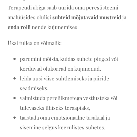
Terapeudi abiga saab uurida oma peresüsteemi
analüüsides olulisi
suhteid mõjutavaid mustreid
ja
enda rolli
nende kujunemises.
Üksi tulles on võimalik:
paremini mõista, kuidas suhete pinged või
korduvad olukorrad on kujunenud,
leida uusi viise suhtlemiseks ja piiride
seadmiseks,
valmistuda pereliikmetega vestlusteks või
tulevaseks ühiseks teraapiaks,
taastada oma emotsionaalne tasakaal ja
sisemine selgus keerulistes suhetes.