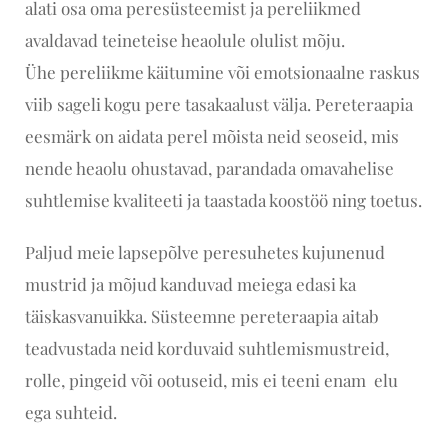
alati osa oma peresüsteemist ja pereliikmed
avaldavad teineteise heaolule olulist mõju.
Ühe pereliikme käitumine või emotsionaalne raskus
viib sageli kogu pere tasakaalust välja. Pereteraapia
eesmärk on aidata perel mõista neid seoseid, mis
nende heaolu ohustavad, parandada omavahelise
suhtlemise kvaliteeti ja taastada koostöö ning toetus.
Paljud meie lapsepõlve peresuhetes kujunenud
mustrid ja mõjud kanduvad meiega edasi ka
täiskasvanuikka. Süsteemne pereteraapia aitab
teadvustada neid korduvaid suhtlemismustreid,
rolle, pingeid või ootuseid, mis ei teeni enam elu
ega suhteid.