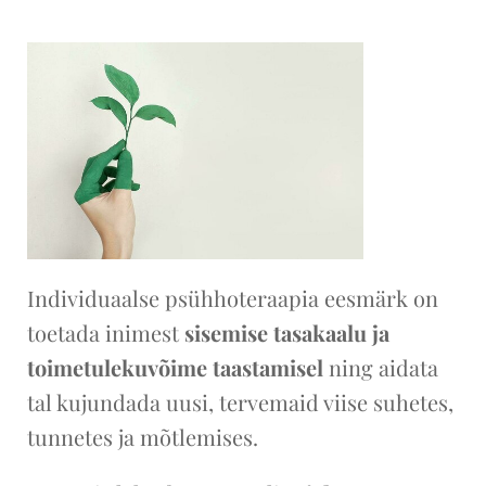
Individuaalse psühhoteraapia eesmärk on
toetada inimest
sisemise tasakaalu ja
toimetulekuvõime taastamisel
ning aidata
tal kujundada uusi, tervemaid viise suhetes,
tunnetes ja mõtlemises.