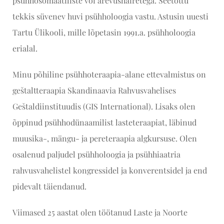
psühhosomaatiliste või ärevushäiretega. Seetõttu
tekkis süvenev huvi psühholoogia vastu. Astusin uuesti
Tartu Ülikooli, mille lõpetasin 1991.a. psühholoogia
erialal.
Minu põhiline psühhoteraapia-alane ettevalmistus on
geštaltteraapia Skandinaavia Rahvusvahelises
Geštaldiinstituudis (GIS International). Lisaks olen
õppinud psühhodünaamilist lasteteraapiat, läbinud
muusika-, mängu- ja pereteraapia algkursuse. Olen
osalenud paljudel psühholoogia ja psühhiaatria
rahvusvahelistel kongressidel ja konverentsidel ja end
pidevalt täiendanud.
Viimased 25 aastat olen töötanud Laste ja Noorte