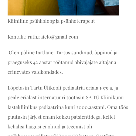
Kliiniline psühholoog ja psühhoterapeut
Kontakt:
ruth.raielo@gmail.com
Olen põline tartlane. Tartus sündinud, õppinud ja
praeguseks 42 aastat töötanud abivajajate aitajana
erinevates valdkondades.
Lõpetasin Tartu Ülikooli pediaatria eriala 1979.a. ja
peale erialast internatuuri töötasin SA TÜ Kliinikumi
lastekliinikus pediaatrina kuni 2000.aastani. Oma töös
puutusin järjest enam kokku patsientidega, kellel
kehalisi haigusi ei olnud ja tegemist oli